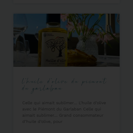
l’huile d’olive du piémont
du garlaban
Celle qui aimait sublimer… L’huile d’olive
avec le Piémont du Garlaban Celle qui
aimait sublimer… Grand consommateur
d’huile d’olive, pour