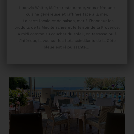
Ludovic Walter, Maître restaurateur, vous offre une
cuisine généreuse et raffinée face à la mer.
La carte locale et de saison, met à l’honneur les
produits de la Méditerranée et le terroir de la Provence.
À midi comme au coucher du soleil, en terrasse ou à
l’intérieur, la vue sur les flots scintillants de la Côte
bleue est réjouissante…
le restaurant