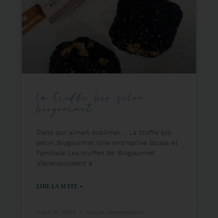
la truffe bio selon
biogourmet
Celle qui aimait sublimer… La truffe bio
selon Biogourmet Une entreprise locale et
familiale Les truffes de Biogourmet
s’épanouissent à
LIRE LA SUITE »
mars 16, 2023
Aucun commentaire